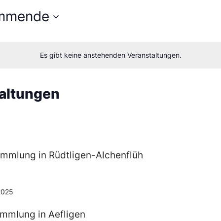
mmende
en
Es gibt keine anstehenden Veranstaltungen.
m
taltungen
mmlung in Rüdtligen-Alchenflüh
2025
ammlung in Aefligen