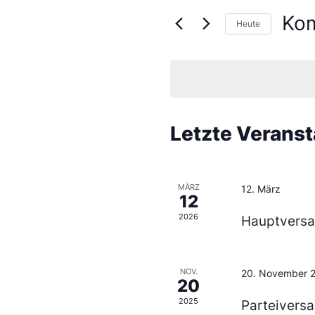
Ko
Heute
Wähl
Sie
das
Datu
aus.
Letzte Verans
MÄRZ
12. März
12
2026
Hauptversa
NOV.
20. November 
20
2025
Parteivers